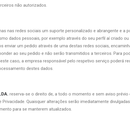
erceiros não autorizados.
as nas redes sociais um suporte personalizado e abrangente e a p
smo dados pessoais, por exemplo através do seu perfil aí criado ou
os enviar um pedido através de uma destas redes sociais, encamin
ponder ao seu pedido e não serão transmitidos a terceiros. Para p
Neste caso, a empresa responsável pelo respetivo serviço poderá rec
processamento destes dados.
LDA.
reserva-se o direito de, a todo o momento e sem aviso prévio e
a de Privacidade. Quaisquer alterações serão imediatamente divulgad
umento para se manterem atualizados.