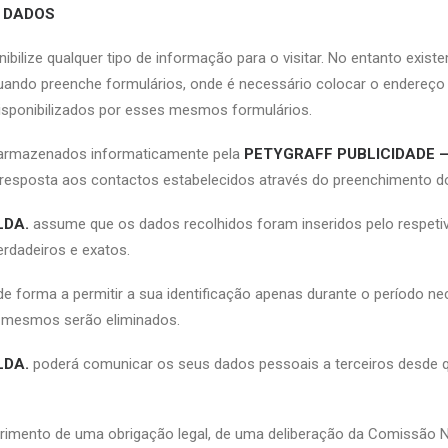
 DADOS
ibilize qualquer tipo de informação para o visitar. No entanto exist
ndo preenche formulários, onde é necessário colocar o endereço d
disponibilizados por esses mesmos formulários.
 armazenados informaticamente pela
PETYGRAFF PUBLICIDADE – 
 resposta aos contactos estabelecidos através do preenchimento d
LDA.
assume que os dados recolhidos foram inseridos pelo respetivo
rdadeiros e exatos.
 forma a permitir a sua identificação apenas durante o período ne
os mesmos serão eliminados.
LDA.
poderá comunicar os seus dados pessoais a terceiros desde qu
rimento de uma obrigação legal, de uma deliberação da Comissão