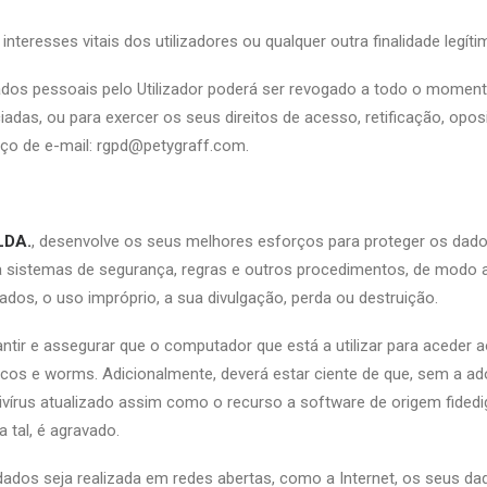
teresses vitais dos utilizadores ou qualquer outra finalidade legítima
dos pessoais pelo Utilizador poderá ser revogado a todo o moment
adas, ou para exercer os seus direitos de acesso, retificação, opos
eço de e-mail: rgpd@petygraff.com.
LDA.
, desenvolve os seus melhores esforços para proteger os dado
liza sistemas de segurança, regras e outros procedimentos, de modo
dos, o uso impróprio, a sua divulgação, perda ou destruição.
arantir e assegurar que o computador que está a utilizar para aced
ticos e worms. Adicionalmente, deverá estar ciente de que, sem a
vírus atualizado assim como o recurso a software de origem fided
 tal, é agravado.
dados seja realizada em redes abertas, como a Internet, os seus d