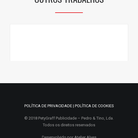
POLÍTICA DE PRIVACIDADE
|
POLÍTICA DE COOKIES
© 2018 PetyGraff Publicidade – Pedro & Tino, Lda.
DECORAÇÃO DE VIATURAS
Todos os direitos reservados
DECORAÇÃO DE VIATURA
Desenvolvido por
Atelier Alves