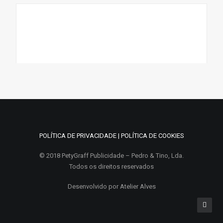
POLÍTICA DE PRIVACIDADE
|
POLÍTICA DE COOKIES
© 2018 PetyGraff Publicidade – Pedro & Tino, Lda.
,
LETRAS E SINALÉTICA
TRABALHOS COM FRESA
Todos os direitos reservados
JOVAN
Desenvolvido por
Atelier Alves